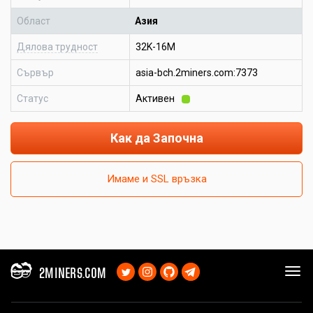
Област
Азия
Дялова трудност
32K-16M
Сървър
asia-bch.2miners.com:7373
Статус
Активен
Как да Започна
Имаме и SSL връзка
2MINERS.COM