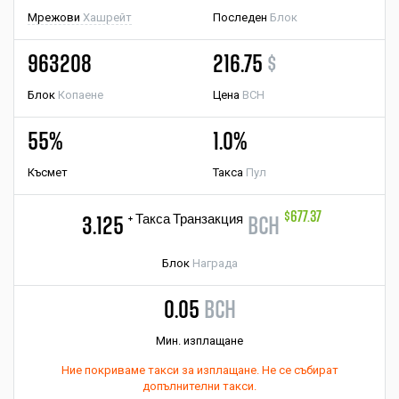
Мрежови
Хашрейт
Последен
Блок
963208
216.75
$
Блок
Копаене
Цена
BCH
55%
1.0%
Късмет
Такса
Пул
$677.37
+ Такса Транзакция
3.125
BCH
Блок
Награда
0.05
BCH
Мин. изплащане
Ние покриваме такси за изплащане. Не се събират
допълнителни такси.