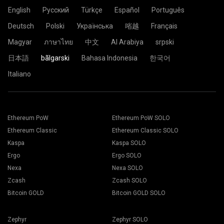
English
Русский
Türkçe
Español
Português
Deutsch
Polski
Українська
㗂越
Français
Magyar
ภาษาไทย
中文
Al Arabiya
srpski
日本語
bãlgarski
Bahasa Indonesia
한국어
Italiano
Ethereum PoW
Ethereum PoW SOLO
Ethereum Classic
Ethereum Classic SOLO
Kaspa
Kaspa SOLO
Ergo
Ergo SOLO
Nexa
Nexa SOLO
Zcash
Zcash SOLO
Bitcoin GOLD
Bitcoin GOLD SOLO
Zephyr
Zephyr SOLO