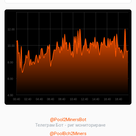
12.00
10.00
8.00
6.00
4.00
00:40
02:40
04:40
06:40
08:40
10:40
12:40
14:40
16:40
18:40
@Pool2MinersBot
Телеграм Бот - риг мониториране
@PoolBch2Miners