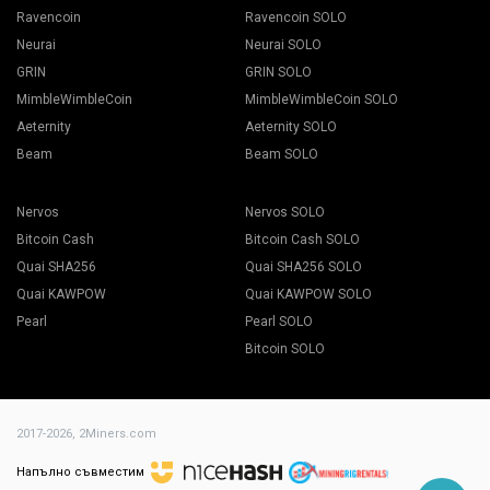
Ravencoin
Ravencoin SOLO
Neurai
Neurai SOLO
GRIN
GRIN SOLO
MimbleWimbleCoin
MimbleWimbleCoin SOLO
Aeternity
Aeternity SOLO
Beam
Beam SOLO
Nervos
Nervos SOLO
Bitcoin Cash
Bitcoin Cash SOLO
Quai SHA256
Quai SHA256 SOLO
Quai KAWPOW
Quai KAWPOW SOLO
Pearl
Pearl SOLO
Bitcoin SOLO
2017-2026,
2Miners.com
Напълно съвместим