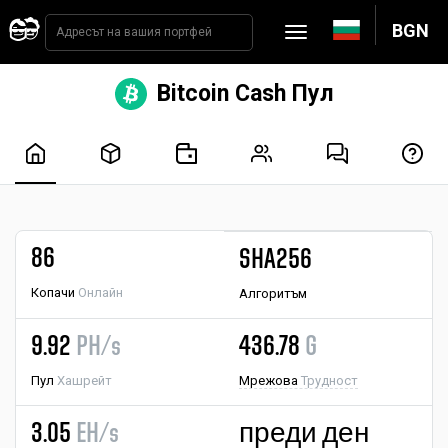
BGN
Bitcoin Cash Пул
86
SHA256
Копачи
Онлайн
Алгоритъм
9.92
PH/s
436.78
G
Пул
Хашрейт
Мрежова
Трудност
3.05
EH/s
преди ден