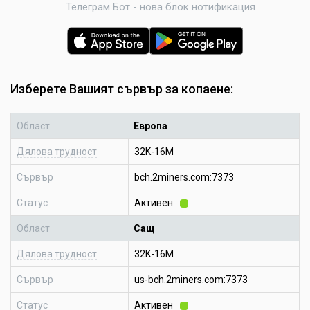
Телеграм Бот - нова блок нотификация
Изберете Вашият сървър за копаене:
Област
Европа
Дялова трудност
32K-16M
Сървър
bch.2miners.com:7373
Статус
Активен
Област
Сащ
Дялова трудност
32K-16M
Сървър
us-bch.2miners.com:7373
Статус
Активен