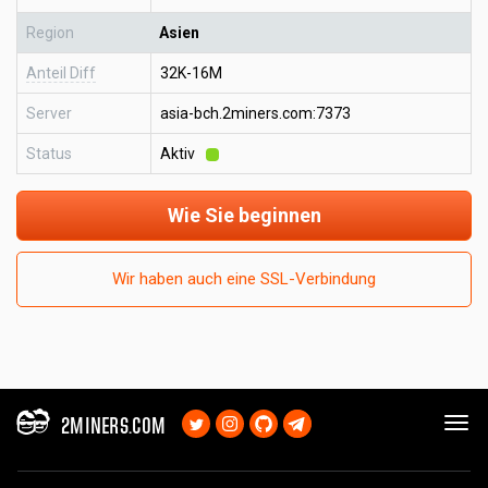
Region
Asien
Anteil Diff
32K-16M
Server
asia-bch.2miners.com:7373
Status
Aktiv
Wie Sie beginnen
Wir haben auch eine SSL-Verbindung
2MINERS.COM