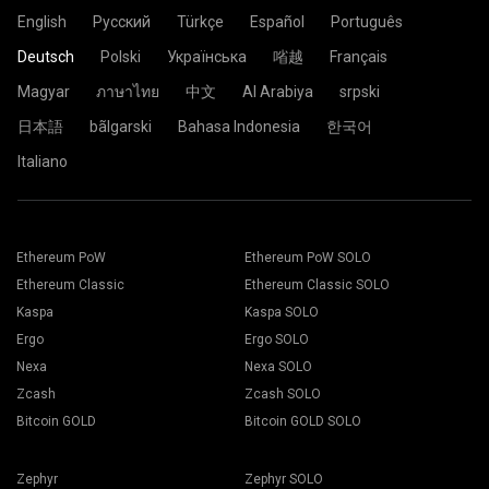
English
Русский
Türkçe
Español
Português
Deutsch
Polski
Українська
㗂越
Français
Magyar
ภาษาไทย
中文
Al Arabiya
srpski
日本語
bãlgarski
Bahasa Indonesia
한국어
Italiano
Ethereum PoW
Ethereum PoW SOLO
Ethereum Classic
Ethereum Classic SOLO
Kaspa
Kaspa SOLO
Ergo
Ergo SOLO
Nexa
Nexa SOLO
Zcash
Zcash SOLO
Bitcoin GOLD
Bitcoin GOLD SOLO
Zephyr
Zephyr SOLO