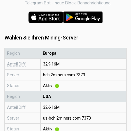
Telegram Bot - neue Block-Benachrichtigung
Wählen Sie Ihren Mining-Server:
Region
Europa
Anteil Diff
32K-16M
Server
bch.2miners.com:7373
Status
Aktiv
Region
USA
Anteil Diff
32K-16M
Server
us-bch.2miners.com:7373
Status
Aktiv