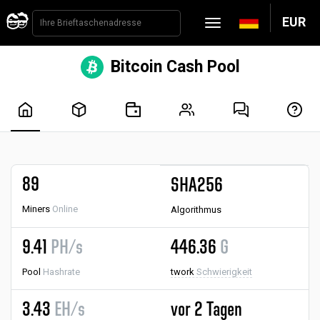
EUR
Bitcoin Cash Pool
89
SHA256
Miners
Online
Algorithmus
9.41
PH/s
446.36
G
Pool
Hashrate
twork
Schwierigkeit
3.43
EH/s
vor 2 Tagen