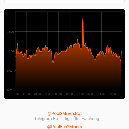
15.00
10.00
5.00
0.00
19:30
21:30
23:30
01:30
03:30
05:30
07:30
09:30
11:30
13:30
@Pool2MinersBot
Telegram Bot - Rigg-Überwachung
@PoolBch2Miners