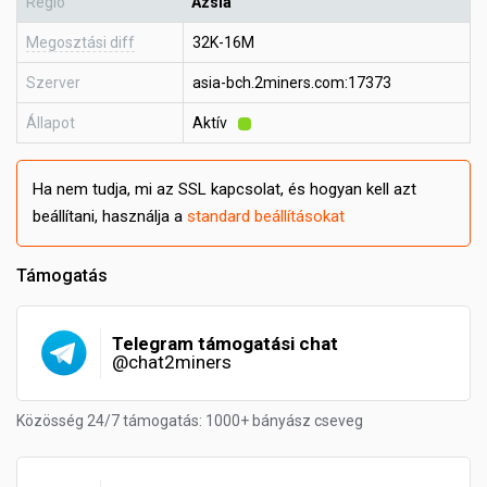
Régió
Ázsia
Megosztási diff
32K-16M
Szerver
asia-bch.2miners.com:17373
Állapot
Aktív
Ha nem tudja, mi az SSL kapcsolat, és hogyan kell azt
beállítani, használja a
standard beállításokat
Támogatás
Telegram támogatási chat
@chat2miners
Közösség 24/7 támogatás: 1000+ bányász cseveg