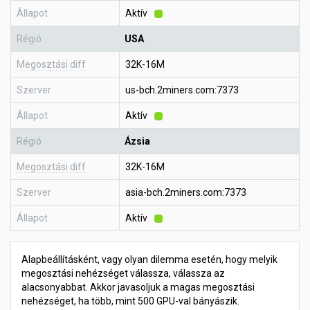
Állapot
Aktív
Régió
USA
Megosztási diff
32K-16M
Szerver
us-bch.2miners.com:7373
Állapot
Aktív
Régió
Ázsia
Megosztási diff
32K-16M
Szerver
asia-bch.2miners.com:7373
Állapot
Aktív
Alapbeállításként, vagy olyan dilemma esetén, hogy melyik
megosztási nehézséget válassza, válassza az
alacsonyabbat. Akkor javasoljuk a magas megosztási
nehézséget, ha több, mint 500 GPU-val bányászik.