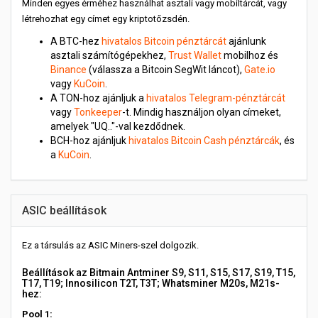
Minden egyes érméhez használhat asztali vagy mobiltárcát, vagy
létrehozhat egy címet egy kriptotőzsdén.
A BTC-hez
hivatalos Bitcoin pénztárcát
ajánlunk
asztali számítógépekhez,
Trust Wallet
mobilhoz és
Binance
(válassza a Bitcoin SegWit láncot),
Gate.io
vagy
KuCoin
.
A TON-hoz ajánljuk a
hivatalos Telegram-pénztárcát
vagy
Tonkeeper
-t. Mindig használjon olyan címeket,
amelyek "UQ.."-val kezdődnek.
BCH-hoz ajánljuk
hivatalos Bitcoin Cash pénztárcák
, és
a
KuCoin
.
ASIC beállítások
Ez a társulás az ASIC Miners-szel dolgozik.
Beállítások az Bitmain Antminer S9, S11, S15, S17, S19, T15,
T17, T19; Innosilicon T2T, T3T; Whatsminer M20s, M21s-
hez:
Pool 1: