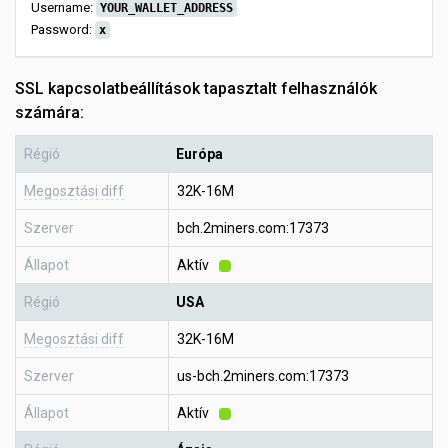
Username:
YOUR_WALLET_ADDRESS
Password:
x
SSL kapcsolatbeállítások tapasztalt felhasználók
számára:
Régió
Európa
Megosztási diff
32K-16M
Szerver
bch.2miners.com:17373
Állapot
Aktív
Régió
USA
Megosztási diff
32K-16M
Szerver
us-bch.2miners.com:17373
Állapot
Aktív