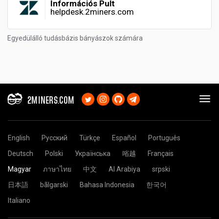
Információs Pult
helpdesk.2miners.com
Egyedülálló tudásbázis bányászok számára
2MINERS.COM
English
Русский
Türkçe
Español
Português
Deutsch
Polski
Українська
㗂越
Français
Magyar
ภาษาไทย
中文
Al Arabiya
srpski
日本語
bãlgarski
Bahasa Indonesia
한국어
Italiano