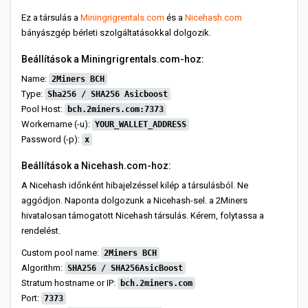
Ez a társulás a
Miningrigrentals.com
és a
Nicehash.com
bányászgép bérleti szolgáltatásokkal dolgozik.
Beállítások a Miningrigrentals.com-hoz:
Name:
2Miners BCH
Type:
Sha256 / SHA256 Asicboost
Pool Host:
bch.2miners.com:7373
Workername (-u):
YOUR_WALLET_ADDRESS
Password (-p):
x
Beállítások a Nicehash.com-hoz:
A Nicehash időnként hibajelzéssel kilép a társulásból. Ne
aggódjon. Naponta dolgozunk a Nicehash-sel. a 2Miners
hivatalosan támogatott Nicehash társulás. Kérem, folytassa a
rendelést.
Custom pool name:
2Miners BCH
Algorithm:
SHA256 / SHA256AsicBoost
Stratum hostname or IP:
bch.2miners.com
Port:
7373