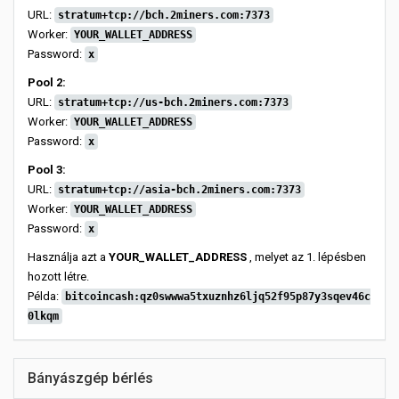
URL:
stratum+tcp://bch.2miners.com:7373
Worker:
YOUR_WALLET_ADDRESS
Password:
x
Pool 2:
URL:
stratum+tcp://us-bch.2miners.com:7373
Worker:
YOUR_WALLET_ADDRESS
Password:
x
Pool 3:
URL:
stratum+tcp://asia-bch.2miners.com:7373
Worker:
YOUR_WALLET_ADDRESS
Password:
x
Használja azt a
YOUR_WALLET_ADDRESS
, melyet az 1. lépésben
hozott létre.
Példa:
bitcoincash:qz0swwwa5txuznhz6ljq52f95p87y3sqev46c
0lkqm
Bányászgép bérlés