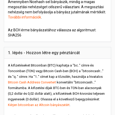
Amennyiben Nicehash-sel bányászik, mindig a magas
megosztási nehézséget célszerű választani. A megosztási
nehézség nem befolyásolja a bányász jutalmának mértékét.
További információk
.
Az BCH érme bányászatához válassza az algoritmust:
SHA256
1. lépés - Hozzon létre egy pénztárcát
A kifizetéseket Bitcoinban (BTC) kaphatja a "bc.." címre és
Toncoinban (TON) vagy Bitcoin Cash-ben (BCH) a "bitcoincash:.."
és "q.." címre. Ha "1.." címet kap a tőzsdén, használja a hivatalos
Bitcoin Cash Address Convertert
konvertálni "bitcoincash:.."
formátumba. A kifizetési díjak BTC-ben és TON-ban alacsonyak
(0,2 dollár és 0,02 dollár alatt), a kifizetések BCH-kivonási teljesen
ingyenesek (0 dollár). Olvassa el a következő bejegyzésünket:
Kérjen bitcoinban az Altcoin bányászatért
.