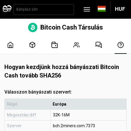
HUF
Bitcoin Cash Társulás
Hogyan kezdjünk hozzá bányászati Bitcoin
Cash tovább SHA256
Válasszon bányászati szervert:
Régió
Európa
Megosztási diff
32K-16M
Szerver
bch.2miners.com:7373