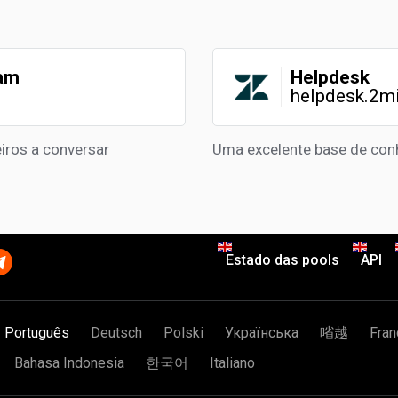
ram
Helpdesk
helpdesk.2m
iros a conversar
Uma excelente base de con
Estado das pools
API
Português
Deutsch
Polski
Українська
㗂越
Fran
Bahasa Indonesia
한국어
Italiano