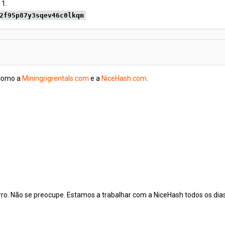
 1.
2f95p87y3sqev46c0lkqm
 como a
Miningrigrentals.com
e a
NiceHash.com
.
rro. Não se preocupe. Estamos a trabalhar com a NiceHash todos os dia