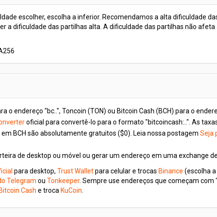
uldade escolher, escolha a inferior. Recomendamos a alta dificuldade d
r a dificuldade das partilhas alta. A dificuldade das partilhas não afe
HA256
 endereço "bc..", Toncoin (TON) ou Bitcoin Cash (BCH) para o endereço 
onverter
oficial para convertê-lo para o formato "bitcoincash:..". As 
s em BCH são absolutamente gratuitos ($0). Leia nossa postagem
Seja 
rteira de desktop ou móvel ou gerar um endereço em uma exchange de
icial
para desktop,
Trust Wallet
para celular e trocas
Binance
(escolha a
l do Telegram
ou
Tonkeeper
. Sempre use endereços que começam com "U
 Bitcoin Cash
e troca
KuCoin
.