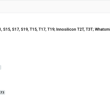
, S15, S17, S19, T15, T17, T19; Innosilicon T2T, T3T; Whats
3
373