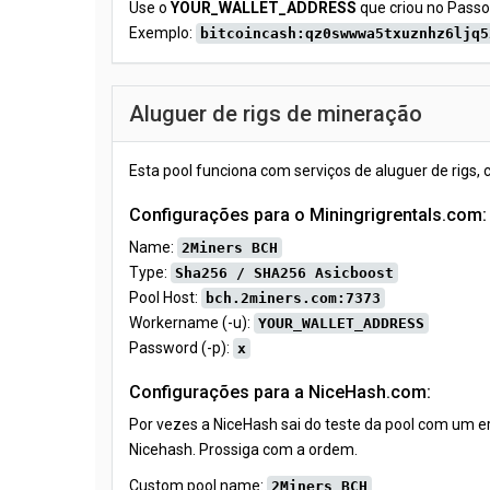
Use o
YOUR_WALLET_ADDRESS
que criou no Passo
Exemplo:
bitcoincash:qz0swwwa5txuznhz6ljq5
Aluguer de rigs de mineração
Esta pool funciona com serviços de aluguer de rigs,
Configurações para o Miningrigrentals.com:
Name:
2Miners BCH
Type:
Sha256 / SHA256 Asicboost
Pool Host:
bch.2miners.com:7373
Workername (-u):
YOUR_WALLET_ADDRESS
Password (-p):
x
Configurações para a NiceHash.com:
Por vezes a NiceHash sai do teste da pool com um e
Nicehash. Prossiga com a ordem.
Custom pool name:
2Miners BCH