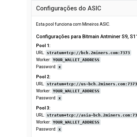
Configurações do ASIC
Esta pool funciona com Mineiros ASIC.
Configurações para Bitmain Antminer S9, S11
Pool 1:
URL:
stratum+tcp://bch.2miners.com:7373
Worker:
YOUR_WALLET_ADDRESS
Password:
x
Pool 2:
URL:
stratum+tcp://us-bch.2miners.com:737
Worker:
YOUR_WALLET_ADDRESS
Password:
x
Pool 3:
URL:
stratum+tcp://asia-bch.2miners.com:7
Worker:
YOUR_WALLET_ADDRESS
Password:
x