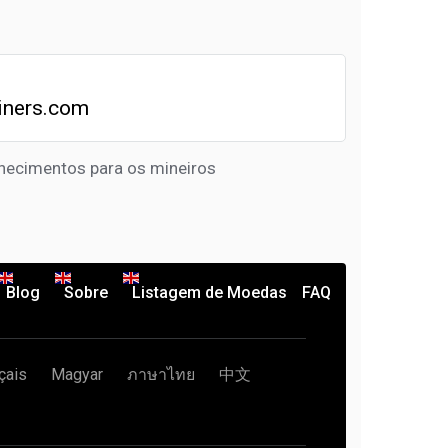
iners.com
hecimentos para os mineiros
Blog
Sobre
Listagem de Moedas
FAQ
çais
Magyar
ภาษาไทย
中文