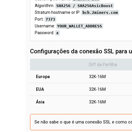
Algorithm:
SHA256 / SHA256AsicBoost
Stratum hostname or IP:
bch.2miners.com
Port:
7373
Username:
YOUR_WALLET_ADDRESS
Password:
x
Configurações da conexão SSL para ut
Diff da Partilha
Europa
32K-16M
EUA
32K-16M
Ásia
32K-16M
Se não sabe o que é uma conexão SSL e como con