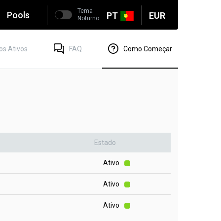
Tema
Pools
PT
EUR
Noturno
os Ativos
FAQ
Como Começar
Estado
Ativo
Ativo
Ativo