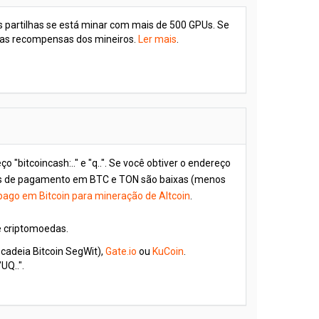
as partilhas se está minar com mais de 500 GPUs. Se
ta as recompensas dos mineiros.
Ler mais
.
"bitcoincash:.." e "q..". Se você obtiver o endereço
taxas de pagamento em BTC e TON são baixas (menos
pago em Bitcoin para mineração de Altcoin
.
 criptomoedas.
 cadeia Bitcoin SegWit),
Gate.io
ou
KuCoin
.
Q..".