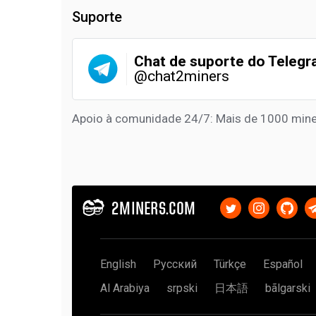
Suporte
Chat de suporte do Teleg
@chat2miners
Apoio à comunidade 24/7: Mais de 1000 mine
2MINERS.COM
English
Русский
Türkçe
Español
Al Arabiya
srpski
日本語
bãlgarski