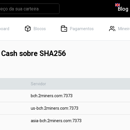
Blog
board
Blocos
Pagamentos
Mineir
n Cash sobre SHA256
Servidor
bch.2miners.com:7373
us-bch.2miners.com:7373
asia-bch.2miners.com:7373