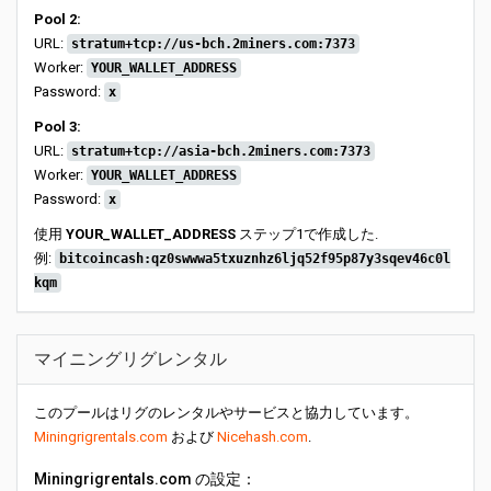
Pool 2:
URL:
stratum+tcp://us-bch.2miners.com:7373
Worker:
YOUR_WALLET_ADDRESS
Password:
x
Pool 3:
URL:
stratum+tcp://asia-bch.2miners.com:7373
Worker:
YOUR_WALLET_ADDRESS
Password:
x
使用
YOUR_WALLET_ADDRESS
ステップ1で作成した.
例:
bitcoincash:qz0swwwa5txuznhz6ljq52f95p87y3sqev46c0l
kqm
マイニングリグレンタル
このプールはリグのレンタルやサービスと協力しています。
Miningrigrentals.com
および
Nicehash.com
.
Miningrigrentals.com の設定：