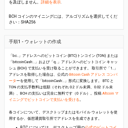
を及ぼしません。
詳細を表示
.
BCH コインのマイニングには、アルゴリズムを選択してくだ
さい：SHA256
手順1 - ウォレットの作成
「bc..」アドレスへのビットコイン (BTC)トンコイン (TON) または
「bitcoinCash:..」および「q..」アドレスへのビットコイン キャッ
シュ (BCH) で支払いを受け取ることができます。 取引所で「1..」
アドレスを取得した場合は、公式の
Bitcoin Cash アドレス コンバ
ータ
ーを使用して「bitcoinCash:..」形式に変換します。 BTC と
TON の支払手数料は低額（それぞれ 0.2 ドル未満、0.02 ドル未
満）、BCH の支払いは完全に無料です（0 ドル）。投稿
Altcoin マ
イニングでビットコインで支払いを受ける
。
各コインについて、デスクトップまたはモバイル ウォレットを使
用するか、仮想通貨取引所でアドレスを生成できます。
BTC については、デスクトップ用の
公式のビットコイ