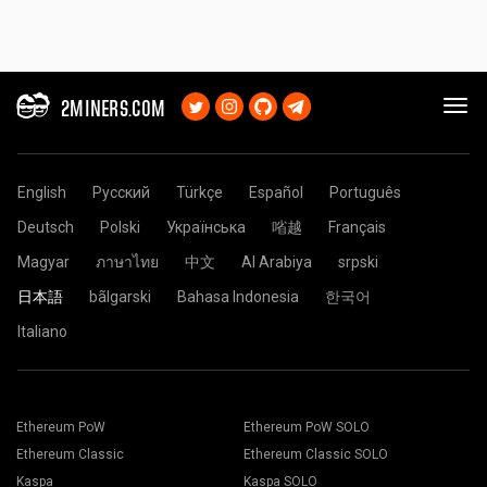
2MINERS.COM
English
Русский
Türkçe
Español
Português
Deutsch
Polski
Українська
㗂越
Français
Magyar
ภาษาไทย
中文
Al Arabiya
srpski
日本語
bãlgarski
Bahasa Indonesia
한국어
Italiano
Ethereum PoW
Ethereum PoW SOLO
Ethereum Classic
Ethereum Classic SOLO
Kaspa
Kaspa SOLO