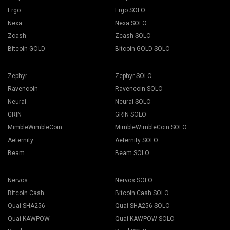
Ergo
Ergo SOLO
Nexa
Nexa SOLO
Zcash
Zcash SOLO
Bitcoin GOLD
Bitcoin GOLD SOLO
Zephyr
Zephyr SOLO
Ravencoin
Ravencoin SOLO
Neurai
Neurai SOLO
GRIN
GRIN SOLO
MimbleWimbleCoin
MimbleWimbleCoin SOLO
Aeternity
Aeternity SOLO
Beam
Beam SOLO
Nervos
Nervos SOLO
Bitcoin Cash
Bitcoin Cash SOLO
Quai SHA256
Quai SHA256 SOLO
Quai KAWPOW
Quai KAWPOW SOLO