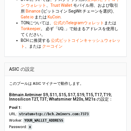
ン ウォレット
、
Trust Wallet
モバイル用、および取引
所
Binance
(ビ​​ットコイン SegWit チェーンを選択)、
Gate.io
または
KuCoin
.
TONについては、
公式のTelegramウォレット
または
Tonkeeper
。 必ず「UQ..」で始まるアドレスを使用し
てください。
BCH に推奨する
公式ビットコインキャッシュウォレッ
ト
、または
クーコイン
ASIC の設定
このプールは ASIC マイナーで動作します。
Bitmain Antminer S9, S11, S15, S17, S19, T15, T17, T19;
Innosilicon T2T, T3T; Whatsminer M20s, M21s の設定：
Pool 1:
URL:
stratum+tcp://bch.2miners.com:7373
Worker:
YOUR_WALLET_ADDRESS
Password:
x