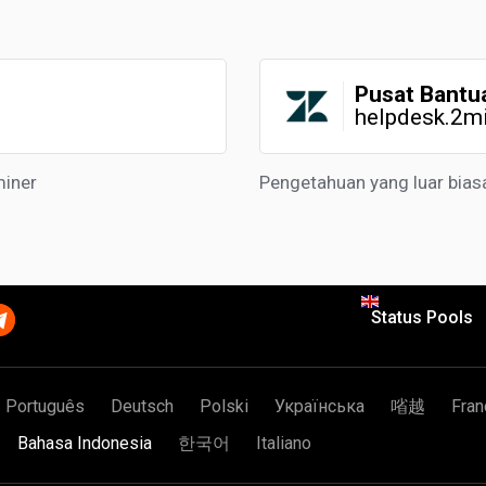
Pusat Bantu
helpdesk.2m
miner
Pengetahuan yang luar bias
Status Pools
Português
Deutsch
Polski
Українська
㗂越
Fran
Bahasa Indonesia
한국어
Italiano