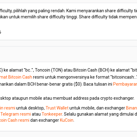
fficulty, pilihlah yang paling rendah. Kami menyarankan share difficulty
n untuk memilih share difficulty tinggi. Share difficulty tidak mempe
6
e alamat "bc..", Toncoin (TON) atau Bitcoin Cash (BCH) ke alamat "bit
mat Bitcoin Cash
resmi untuk mengonversinya ke format "bitcoincash:.
arikan dalam BCH benar-benar gratis ($0). Baca tulisan ini
Pembayaran 
esktop ataupun mobile atau membuat address pada crypto exchanger.
oin resmi
untuk desktop,
Trust Wallet
untuk mobile, dan exchanger
Bina
Telegram resmi
atau
Tonkeeper
. Selalu gunakan alamat yang dimulai d
coin Cash resmi
dan exchanger
KuCoin
.