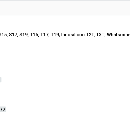
S15, S17, S19, T15, T17, T19; Innosilicon T2T, T3T; Whatsmi
3
373