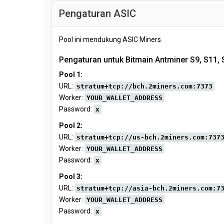
Pengaturan ASIC
Pool ini mendukung ASIC Miners.
Pengaturan untuk Bitmain Antminer S9, S11, 
Pool 1:
URL:
stratum+tcp://bch.2miners.com:7373
Worker:
YOUR_WALLET_ADDRESS
Password:
x
Pool 2:
URL:
stratum+tcp://us-bch.2miners.com:737
Worker:
YOUR_WALLET_ADDRESS
Password:
x
Pool 3:
URL:
stratum+tcp://asia-bch.2miners.com:7
Worker:
YOUR_WALLET_ADDRESS
Password:
x