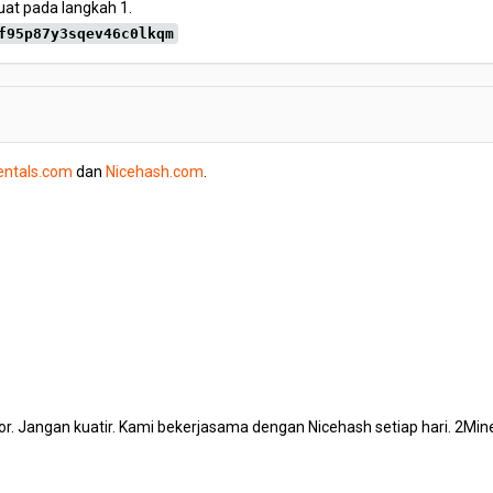
at pada langkah 1.
f95p87y3sqev46c0lkqm
entals.com
dan
Nicehash.com
.
ror. Jangan kuatir. Kami bekerjasama dengan Nicehash setiap hari. 2Mi