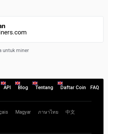
an
iners.com
a untuk miner
API
Blog
Tentang
Daftar Coin
FAQ
çais
Magyar
ภาษาไทย
中文