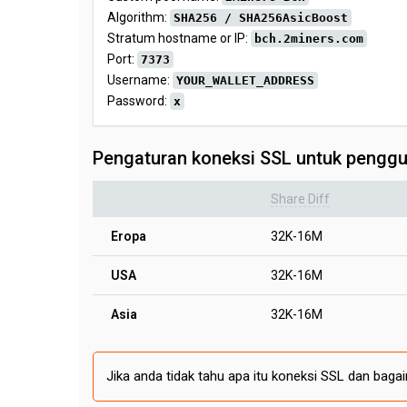
Algorithm:
SHA256 / SHA256AsicBoost
Stratum hostname or IP:
bch.2miners.com
Port:
7373
Username:
YOUR_WALLET_ADDRESS
Password:
x
Pengaturan koneksi SSL untuk penggu
Share Diff
Eropa
32K-16M
USA
32K-16M
Asia
32K-16M
Jika anda tidak tahu apa itu koneksi SSL dan ba