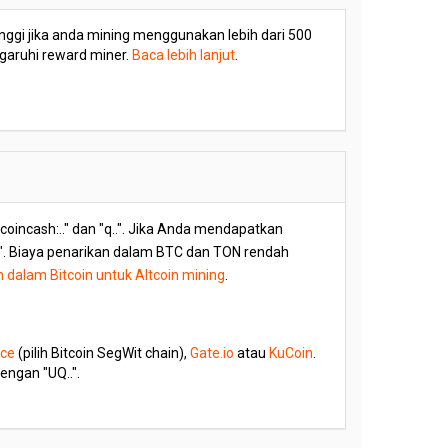
 tinggi jika anda mining menggunakan lebih dari 500
ngaruhi reward miner.
Baca lebih lanjut
.
coincash:.." dan "q..". Jika Anda mendapatkan
.". Biaya penarikan dalam BTC dan TON rendah
dalam Bitcoin untuk Altcoin mining
.
nce
(pilih Bitcoin SegWit chain),
Gate.io
atau
KuCoin
.
engan "UQ..".