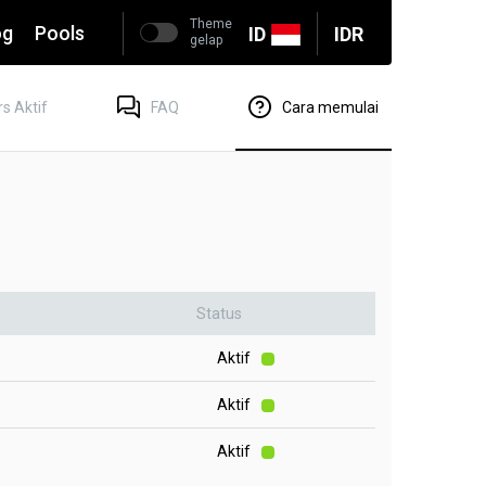
Theme
og
Pools
ID
IDR
gelap
s Aktif
FAQ
Cara memulai
Status
Aktif
Aktif
Aktif