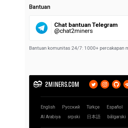
Bantuan
Chat bantuan Telegram
@chat2miners
Bantuan komunitas 24/7: 1000+ percakapan 
2MINERS.COM
English
Русский
Türkçe
Español
Al Arabiya
srpski
日本語
bãlgarski