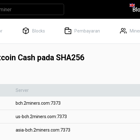
Bl
or
Blocks
Pembayaran
Miner
tcoin Cash pada SHA256
Server
bch.2miners.com:7373
us-bch.2miners.com:7373
asia-bch.2miners.com:7373