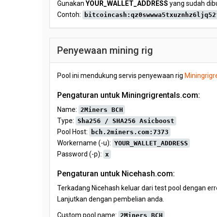
Gunakan
YOUR_WALLET_ADDRESS
yang sudah dibu
Contoh:
bitcoincash:qz0swwwa5txuznhz6ljq52
Penyewaan mining rig
Pool ini mendukung servis penyewaan rig
Miningrigr
Pengaturan untuk Miningrigrentals.com:
Name:
2Miners BCH
Type:
Sha256 / SHA256 Asicboost
Pool Host:
bch.2miners.com:7373
Workername (-u):
YOUR_WALLET_ADDRESS
Password (-p):
x
Pengaturan untuk Nicehash.com:
Terkadang Nicehash keluar dari test pool dengan er
Lanjutkan dengan pembelian anda.
Custom pool name:
2Miners BCH