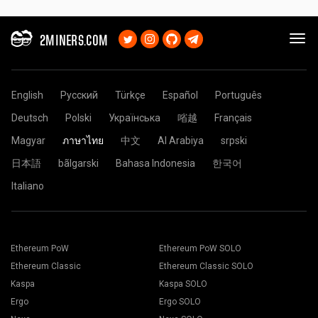
2MINERS.COM
English
Русский
Türkçe
Español
Português
Deutsch
Polski
Українська
㗂越
Français
Magyar
ภาษาไทย
中文
Al Arabiya
srpski
日本語
bãlgarski
Bahasa Indonesia
한국어
Italiano
Ethereum PoW
Ethereum PoW SOLO
Ethereum Classic
Ethereum Classic SOLO
Kaspa
Kaspa SOLO
Ergo
Ergo SOLO