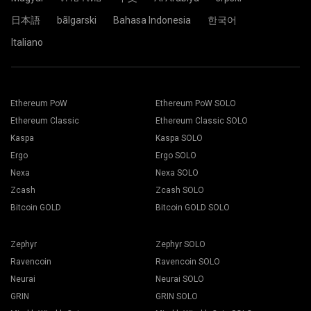
wydobywczej, a proces wydobycia rozpoczyna się
automatycznie.
日本語
bãlgarski
Bahasa Indonesia
한국어
Wszystko jest gotowe. Twoje urządzenie górnicze
wydobywa w kopalni 2Miners.
Italiano
Wybierz odpowiednie oprogramowanie górnicze. Zalecane
oprogramowanie górnicze znajdziesz na stronie "
Jak
Wklej adres swojego portfela w pole Address i wpisz jego
zacząć
". Kliknij na przycisk Zapisz.
nazwę w polu Name poniżej. Naciśnij przycisk Create.
Ethereum PoW
Ethereum PoW SOLO
Przejść do zakładki Pracownicy.
Wybierz kopalnię górniczą 2Miners. Gdy pojawi się
Wybierz swoje platformy wydobywcze i wciśnij przycisk
Ethereum Classic
Ethereum Classic SOLO
wyskakujące okienko, wybierz najbliższą lokalizację
Kopanie.
serwera. Domyślną lokalizacją dla Europy jest EU.
Kaspa
Kaspa SOLO
Ergo
Ergo SOLO
Nexa
Nexa SOLO
Zcash
Zcash SOLO
Bitcoin GOLD
Bitcoin GOLD SOLO
Wybierz swój portfel, monety i górnika z rozwijanej listy.
Zephyr
Zephyr SOLO
Ravencoin
Ravencoin SOLO
Neurai
Neurai SOLO
Naciśnij przycisk Zastosuj do wszystkich, aby rozpocząć
GRIN
GRIN SOLO
wydobycie.