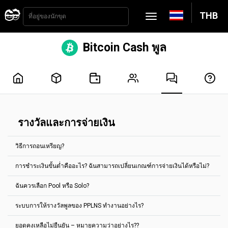
THB
Bitcoin Cash พูล
รางวัลและการจ่ายเงิน
วิธีการถอนเหรียญ?
การชำระเงินขั้นต่ำคืออะไร? ฉันสามารถเปลี่ยนเกณฑ์การจ่ายเงินได้หรือไม่?
การจ่ายเงินจะถูกดำเนินการโดยอัตโนมัติทุกๆ 2 ชั่วโมง ซึ่งในการรับเงิน
คุณจะต้องถึงเกณฑ์การจ่ายเงินที่กำหนดไว้ สำหรับเหรียญส่วนใหญ่ คุณ
ฉันควรเลือก Pool หรือ Solo?
สามารถตั้งค่าได้ในแท็บ "การตั้งค่าบัญชี"
การจ่ายเงินขั้นต่ำจะแสดงในหน้าหลักของกลุ่มเหรียญทุกเหรียญ
การชำระเงินขั้นต่ำคืออะไร? ฉันสามารถเปลี่ยนเกณฑ์การจ่ายเงินได้หรือ
ตัวอย่างเช่น สำหรับกลุ่มการขุด Ethereum Classic มีการจ่ายเงินขั้นต่ำ
ระบบการให้รางวัลพูลของ PPLNS ทำงานอย่างไร?
ไม่?
เลือกพูลตามค่าเริ่มต้น
คือ 0.1 ETC
รางวัลใด ๆ ที่สะสมโดยที่อยู่สกุลเงินดิจิทัลที่กำหนด สามารถจ่ายไปยังที่อยู่
เลือก Solo ก็ต่อเมื่อคุณมี hashpower มากพอ และรู้ว่า Solo ทำงาน
ยอดคงเหลือไม่ยืนยัน – หมายความว่าอย่างไร??