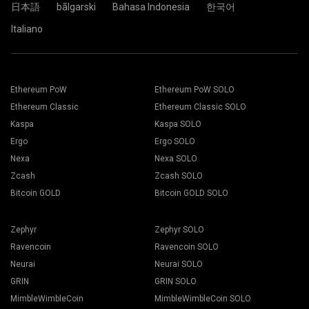
日本語
bãlgarski
Bahasa Indonesia
한국어
Italiano
Cüzdan adresinizi Address alanına yapıştırın ve aşağıdaki
Uygun madencilik yazılımını seçin. Önerilen madencilik
Name alanına adını yazın. Create düğmesine basın.
yazılımı "
Nasıl başlatılır
" sayfasında bulunabilir. Kaydet
2Miners madencilik havuzunu seçin. Açılır pencere
butonuna basın.
görüntülendiğinde size en yakın sunucu konumunu seçin.
Çalışanlar sekmesine gidin.
EU, Avrupa için varsayılan konumdur.
Madencilik teçhizatlarınızı seçin ve Madencilik butonuna
basın.
Ethereum PoW
Ethereum PoW SOLO
Ethereum Classic
Ethereum Classic SOLO
Kaspa
Kaspa SOLO
Ergo
Ergo SOLO
Nexa
Nexa SOLO
Zcash
Zcash SOLO
Açılır listeden Cüzdanınızı, Coin'inizi ve Madencinizi seçin.
Bitcoin GOLD
Bitcoin GOLD SOLO
Zephyr
Zephyr SOLO
Ravencoin
Ravencoin SOLO
Madenciliği başlatmak için Tümüne uygula butonuna basın.
Neurai
Neurai SOLO
GRIN
GRIN SOLO
MimbleWimbleCoin
MimbleWimbleCoin SOLO