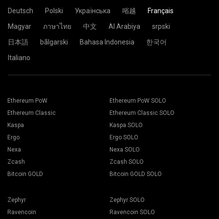
Collez l'adresse de votre porte-monnaie dans le champ
Password: x
Porte-monnaie.
Deutsch
Polski
Українська
㗂越
Français
Password: x
Cliquez sur le bouton Appliquer.
La configuration est maintenant envoyée au mining rig, et
Magyar
ภาษาไทย
中文
Al Arabiya
srpski
le processus de mining démarre automatiquement.
Vous êtes prêt et votre mining rig fonctionne dans le pool
日本語
bãlgarski
Bahasa Indonesia
한국어
2Miners.
Italiano
Collez votre adresse dans le champ
Address
et entrez son
nom dans le champ
Name
. Appuyez le bouton
Create
.
Choisissez la pool de minage
2Miners
. Quand la boîte de
Choisissez le logiciel de mining approprié. Le logiciel
dialogue apparaît, choisissez le serveur le plus proche de
minier recommandé peut être trouvé sur la page
Ethereum PoW
Ethereum PoW SOLO
votre localité. La localité par défaut pour l’europe est
EU
.
"
Comment démarrer
". Appuyez sur le bouton Enregistrer.
Ethereum Classic
Ethereum Classic SOLO
Allez dans l'onglet Travailleurs (workers).
Sélectionnez vos appareils de minage et appuyez sur le
Kaspa
Kaspa SOLO
bouton Minage.
Ergo
Ergo SOLO
Nexa
Nexa SOLO
Zcash
Zcash SOLO
Bitcoin GOLD
Bitcoin GOLD SOLO
Choisissez votre porte-monnaie, votre pièce et votre
Zephyr
Zephyr SOLO
mineur dans la liste déroulante.
Ravencoin
Ravencoin SOLO