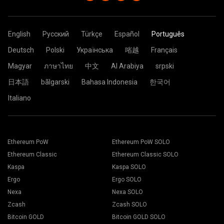
Worker: YOUR_ADDRESS.ASIC_ID
caracteres. Use letras, números e símbolos em inglês "-" e "_".
Ethereum. Isso pode ser causado pelo crescente problema de
mais próximo de você. Em caso de dúvida, selecione
ASIC_ID é o nome do ASIC, conforme você deseja que seja
Você pode deixá-lo vazio.
arquivo DAG
YOUR_ADDRESS é o seu endereço de carteira da ZEC.
.
sempre o servidor da UE.
mostrado na página de estatísticas do mineiro. Máximo de 32
ASIC_ID é o nome do ASIC, conforme você deseja que seja
Cole o endereço da carteira no campo “Carteira”.
caracteres. Use letras, números e símbolos em inglês "-" e "_".
Password: x
mostrado na página de estatísticas do mineiro. Máximo de 32
Você pode deixá-lo vazio.
Clique no botão Aplicar.
English
Русский
Türkçe
Español
Português
caracteres. Use letras, números e símbolos em inglês "-" e "_".
A configuração agora é enviada para a plataforma de
Password: x
Você pode deixá-lo vazio.
mineração e o processo para minerar é iniciado de
Deutsch
Polski
Українська
㗂越
Français
Clique no Pool.
maneira automática.
Password: x
Está tudo pronto e sua plataforma de mineração está
Magyar
ภาษาไทย
中文
Al Arabiya
srpski
minerando no 2Miners pool.
日本語
bãlgarski
Bahasa Indonesia
한국어
Cole o endereço da sua carteira no campo Endereço e
Italiano
digite o nome dele no campo Nome abaixo. Pressione o
Escolha o software de mineração apropriado. O software
botão Criar.
de mineração recomendado pode ser encontrado na
Escolha o pool de mineração 2Miners. Quando o pop-up
página "
Como iniciar
". Pressione o botão Salvar.
aparecer, selecione o local do servidor mais próximo a
Vá para a guia Trabalhadores.
você. O local padrão para a Europa é a UE.
Selecione suas plataformas de mineração e pressione o
Ethereum PoW
Ethereum PoW SOLO
botão Mining.
Ethereum Classic
Ethereum Classic SOLO
Kaspa
Kaspa SOLO
Ergo
Ergo SOLO
Nexa
Nexa SOLO
Zcash
Zcash SOLO
Escolha sua carteira, moeda e mineração na lista
Bitcoin GOLD
Bitcoin GOLD SOLO
suspensa.